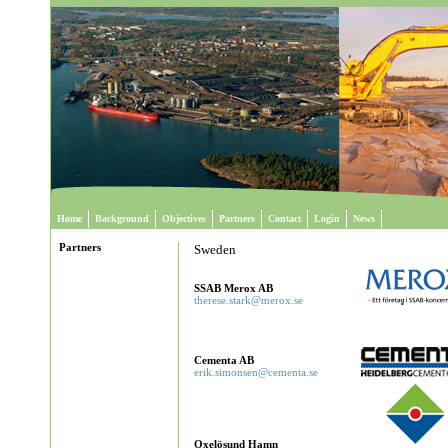
Home
Background
Objectives
Partners
Contact
Login
News
Partners
Sweden
SSAB Merox AB
therese.stark@merox.se
Cementa AB
erik.simonsen@cementa.se
Oxelösund Hamn