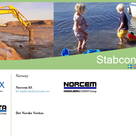
Norway
Norcem AS
liv.hatlevik@norcem.no
Det Norske Veritas