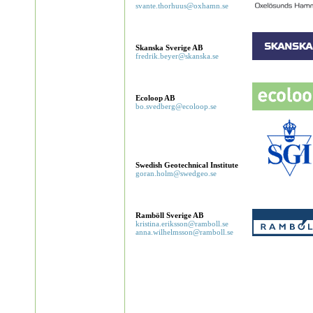
svante.thorhuus@oxhamn.se
Skanska Sverige AB
fredrik.beyer@skanska.se
Ecoloop AB
bo.svedberg@ecoloop.se
Swedish Geotechnical Institute
goran.holm@swedgeo.se
Ramböll Sverige AB
kristina.eriksson@ramboll.se
anna.wilhelmsson@ramboll.se