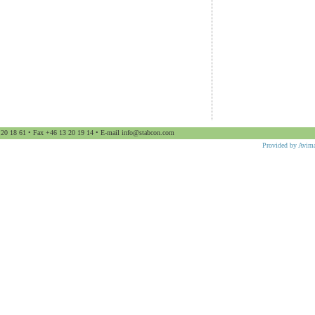
 20 18 61 • Fax +46 13 20 19 14 • E-mail
info@stabcon.com
Provided by Avim