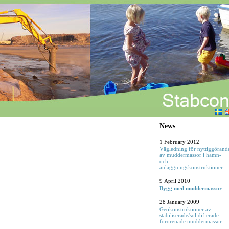
News
1 February 2012
Vägledning för nyttiggörand
av muddermassor i hamn-
och
anläggningskonstruktioner
9 April 2010
Bygg med muddermassor
28 January 2009
Geokonstruktioner av
stabiliserade/solidifierade
förorenade muddermassor