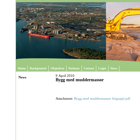
Home
Background
Objectives
Partners
Contact
Login
News
9 April 2010
News
Bygg med muddermassor
Attachment:
Bygg med muddermassor höguppl.pdf